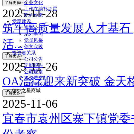
企业文化
工作在德扑之星
2025-11-28
职的你来
党群建设
筑牢高质量发展人才基石 
党务公开
系列学习
党员风采
活...
创文实践
投资者关系
公司公告
2025-11-26
定期报告
公司规章
OA治疗迎来新突破 金天格胶
投资者空间
投资者关系
德扑之星商城
2025-11-06
宜春市袁州区寨下镇党委