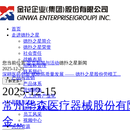
首页
走进德扑之星
德扑之星简介
德扑之星荣誉
社会责任
战略布局
您当前位置:
首页
新闻与活动
德扑之星新闻
招投标管理
2025-12-29
联系我们
深耕医药创新 赋能高质量发展 —— 德扑之星股份劳模工...
产品与营销
产品体系
2025-12-15
营销网络
人工虎骨产业化
常州华森医疗器械股份有
新闻与活动
德扑之星新闻
员工风采
金...
视频中心
人力资源