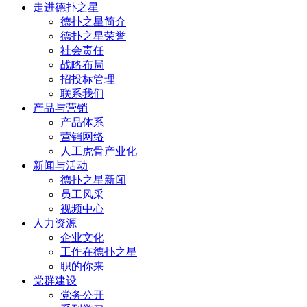
走进德扑之星
德扑之星简介
德扑之星荣誉
社会责任
战略布局
招投标管理
联系我们
产品与营销
产品体系
营销网络
人工虎骨产业化
新闻与活动
德扑之星新闻
员工风采
视频中心
人力资源
企业文化
工作在德扑之星
职的你来
党群建设
党务公开