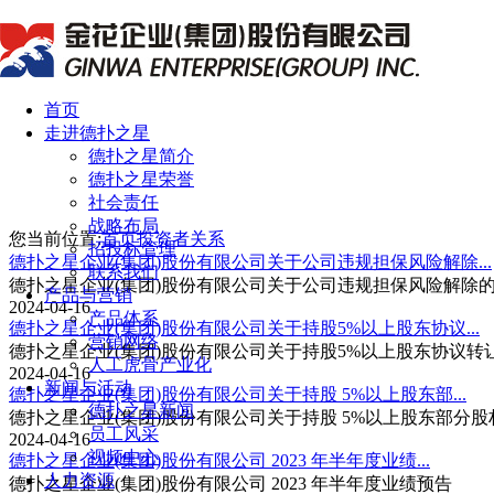
首页
走进德扑之星
德扑之星简介
德扑之星荣誉
社会责任
战略布局
您当前位置:
首页
投资者关系
招投标管理
德扑之星企业(集团)股份有限公司关于公司违规担保风险解除...
联系我们
德扑之星企业(集团)股份有限公司关于公司违规担保风险解除
产品与营销
2024-04-16
产品体系
德扑之星企业(集团)股份有限公司关于持股5%以上股东协议...
营销网络
德扑之星企业(集团)股份有限公司关于持股5%以上股东协议
人工虎骨产业化
2024-04-16
新闻与活动
德扑之星企业(集团)股份有限公司关于持股 5%以上股东部...
德扑之星新闻
德扑之星企业(集团)股份有限公司关于持股 5%以上股东部分
员工风采
2024-04-16
视频中心
德扑之星企业(集团)股份有限公司 2023 年半年度业绩...
人力资源
德扑之星企业(集团)股份有限公司 2023 年半年度业绩预告