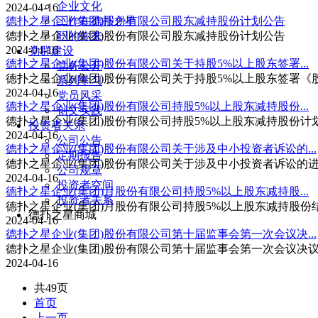
企业文化
2024-04-16
工作在德扑之星
德扑之星企业(集团)股份有限公司股东减持股份计划公告
职的你来
德扑之星企业(集团)股份有限公司股东减持股份计划公告
2024-04-16
党群建设
德扑之星企业(集团)股份有限公司关于持股5%以上股东签署...
党务公开
德扑之星企业(集团)股份有限公司关于持股5%以上股东签署
系列学习
2024-04-16
党员风采
德扑之星企业(集团)股份有限公司持股5%以上股东减持股份...
创文实践
德扑之星企业(集团)股份有限公司持股5%以上股东减持股份计
投资者关系
2024-04-16
公司公告
德扑之星企业(集团)股份有限公司关于涉及中小投资者诉讼的...
定期报告
德扑之星企业(集团)股份有限公司关于涉及中小投资者诉讼的
公司规章
2024-04-16
投资者空间
德扑之星企业(集团)月股份有限公司持股5%以上股东减持股...
投资者关系
德扑之星企业(集团)月股份有限公司持股5%以上股东减持股份
德扑之星商城
2024-04-16
德扑之星企业(集团)股份有限公司第十届监事会第一次会议决...
德扑之星企业(集团)股份有限公司第十届监事会第一次会议决
2024-04-16
共49页
首页
上一页